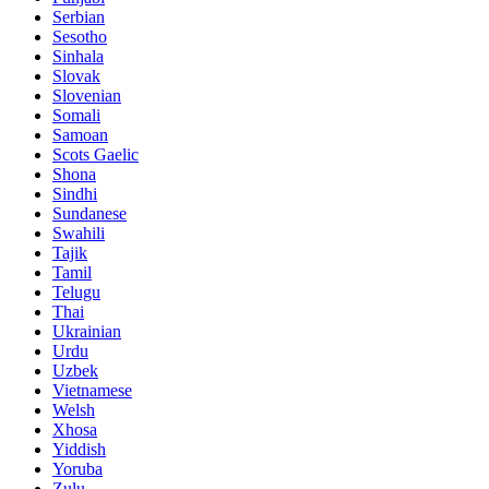
Serbian
Sesotho
Sinhala
Slovak
Slovenian
Somali
Samoan
Scots Gaelic
Shona
Sindhi
Sundanese
Swahili
Tajik
Tamil
Telugu
Thai
Ukrainian
Urdu
Uzbek
Vietnamese
Welsh
Xhosa
Yiddish
Yoruba
Zulu