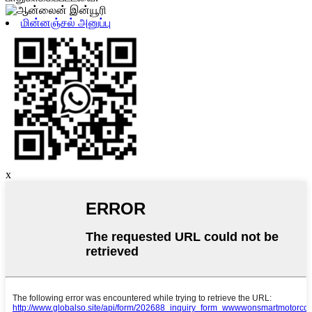
மின்னஞ்சல் அனுப்பு
x