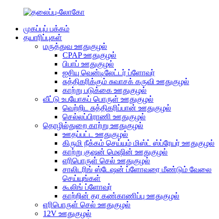
முகப்புப் பக்கம்
தயாரிப்புகள்
மருத்துவ ஊதுகுழல்
CPAP ஊதுகுழல்
பிபாப் ஊதுகுழல்
ஐசியு வென்டிலேட்டர் ப்ளோவர்
சுத்திகரிக்கும் சுவாசக் கருவி ஊதுகுழல்
காற்று படுக்கை ஊதுகுழல்
வீட்டு உபயோகப் பொருள் ஊதுகுழல்
வெற்றிட சுத்திகரிப்பான் ஊதுகுழல்
செல்லப்பிராணி ஊதுகுழல்
தொழில்துறை காற்று ஊதுகுழல்
ஊதப்பட்ட ஊதுகுழல்
கிருமி நீக்கம் செய்யும் மிஸ்ட் ஸ்ப்ரேயர் ஊதுகுழல்
காற்று குஷன் மெஷின் ஊதுகுழல்
எரிபொருள் செல் ஊதுகுழல்
சாலிடரிங் ஸ்டேஷன் ப்ளோவரை மீண்டும் வேலை
செய்யுங்கள்
கூலிங் ப்ளோவர்
காற்றின் தர கண்காணிப்பு ஊதுகுழல்
எரிபொருள் செல் ஊதுகுழல்
12V ஊதுகுழல்