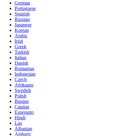
German
Portuguese
Spanish
Russian
Japanese
Korean
Arabic
Irish
Greek
Turkish
Italian
Danish
Romanian
Indonesian
Czech
Afrikaans
Swedish
Polish
Basque
Catalan
Esperanto
Hindi
Lao
Albanian
Amharic