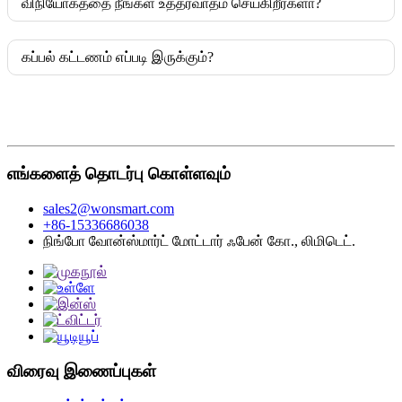
விநியோகத்தை நீங்கள் உத்தரவாதம் செய்கிறீர்களா?
கப்பல் கட்டணம் எப்படி இருக்கும்?
எங்களைத் தொடர்பு கொள்ளவும்
sales2@wonsmart.com
+86-15336686038
நிங்போ வோன்ஸ்மார்ட் மோட்டார் ஃபேன் கோ., லிமிடெட்.
விரைவு இணைப்புகள்