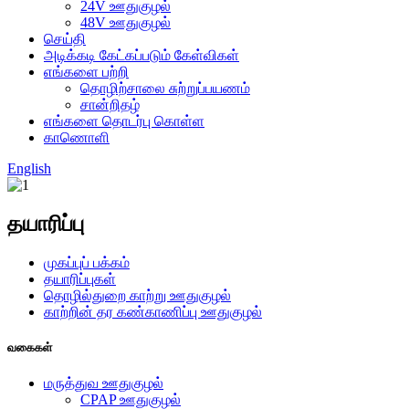
24V ஊதுகுழல்
48V ஊதுகுழல்
செய்தி
அடிக்கடி கேட்கப்படும் கேள்விகள்
எங்களை பற்றி
தொழிற்சாலை சுற்றுப்பயணம்
சான்றிதழ்
எங்களை தொடர்பு கொள்ள
காணொளி
English
தயாரிப்பு
முகப்புப் பக்கம்
தயாரிப்புகள்
தொழில்துறை காற்று ஊதுகுழல்
காற்றின் தர கண்காணிப்பு ஊதுகுழல்
வகைகள்
மருத்துவ ஊதுகுழல்
CPAP ஊதுகுழல்