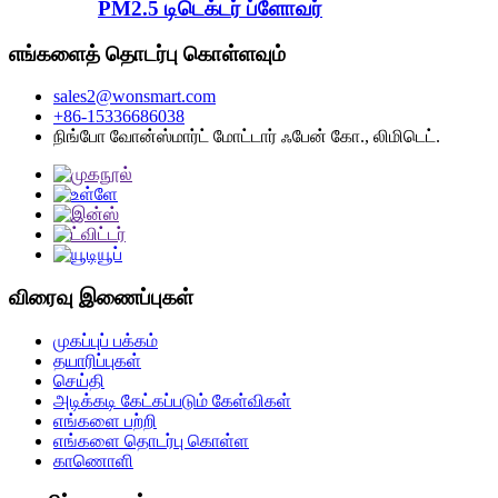
PM2.5 டிடெக்டர் ப்ளோவர்
எங்களைத் தொடர்பு கொள்ளவும்
sales2@wonsmart.com
+86-15336686038
நிங்போ வோன்ஸ்மார்ட் மோட்டார் ஃபேன் கோ., லிமிடெட்.
விரைவு இணைப்புகள்
முகப்புப் பக்கம்
தயாரிப்புகள்
செய்தி
அடிக்கடி கேட்கப்படும் கேள்விகள்
எங்களை பற்றி
எங்களை தொடர்பு கொள்ள
காணொளி