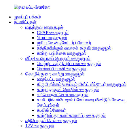
முகப்புப் பக்கம்
தயாரிப்புகள்
மருத்துவ ஊதுகுழல்
CPAP ஊதுகுழல்
பிபாப் ஊதுகுழல்
ஐசியு வென்டிலேட்டர் ப்ளோவர்
சுத்திகரிக்கும் சுவாசக் கருவி ஊதுகுழல்
காற்று படுக்கை ஊதுகுழல்
வீட்டு உபயோகப் பொருள் ஊதுகுழல்
வெற்றிட சுத்திகரிப்பான் ஊதுகுழல்
செல்லப்பிராணி ஊதுகுழல்
தொழில்துறை காற்று ஊதுகுழல்
ஊதப்பட்ட ஊதுகுழல்
கிருமி நீக்கம் செய்யும் மிஸ்ட் ஸ்ப்ரேயர் ஊதுகுழல்
காற்று குஷன் மெஷின் ஊதுகுழல்
எரிபொருள் செல் ஊதுகுழல்
சாலிடரிங் ஸ்டேஷன் ப்ளோவரை மீண்டும் வேலை
செய்யுங்கள்
கூலிங் ப்ளோவர்
காற்றின் தர கண்காணிப்பு ஊதுகுழல்
எரிபொருள் செல் ஊதுகுழல்
12V ஊதுகுழல்